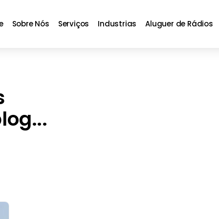
e
Sobre Nós
Serviços
Industrias
Aluguer de Rádios
s
og...