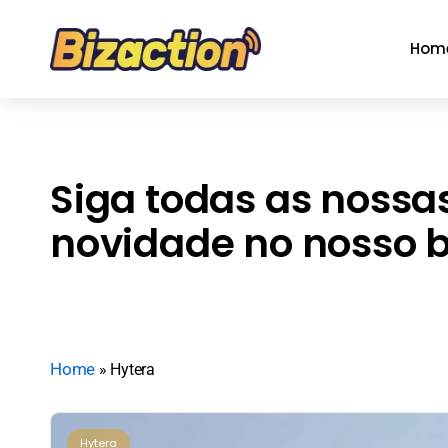
Hom
Siga todas as nossa
novidade no nosso bl
Home
»
Hytera
Hytera